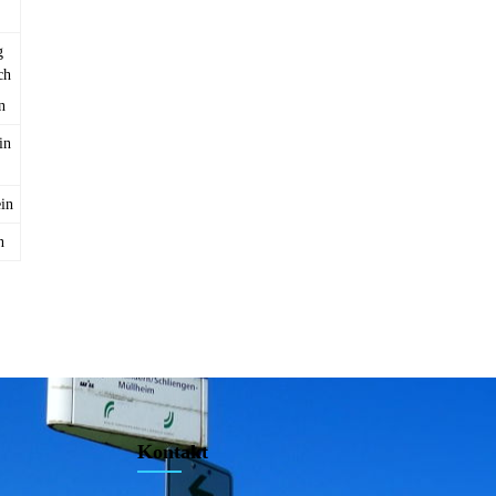
g
ch
n
in
:
in
n
Kontakt